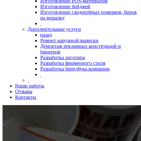
Изготовление POS-материалов
Изготовление бейджей
Изготовление гардеробных номерков, бирок
на вешалку
Дополнительные услуги
назад
Ремонт наружной вывески
Демонтаж рекламных конструкций и
баннеров
Разработка логотипа
Разработка фирменного стиля
Разработка брендбука компании
Наши работы
Отзывы
Контакты