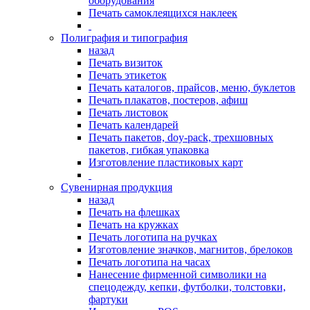
оборудования
Печать самоклеящихся наклеек
Полиграфия и типография
назад
Печать визиток
Печать этикеток
Печать каталогов, прайсов, меню, буклетов
Печать плакатов, постеров, афиш
Печать листовок
Печать календарей
Печать пакетов, doy-pack, трехшовных
пакетов, гибкая упаковка
Изготовление пластиковых карт
Сувенирная продукция
назад
Печать на флешках
Печать на кружках
Печать логотипа на ручках
Изготовление значков, магнитов, брелоков
Печать логотипа на часах
Нанесение фирменной символики на
спецодежду, кепки, футболки, толстовки,
фартуки