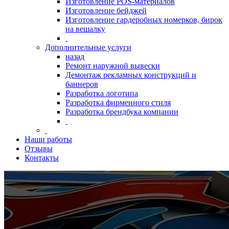
Изготовление POS-материалов
Изготовление бейджей
Изготовление гардеробных номерков, бирок
на вешалку
Дополнительные услуги
назад
Ремонт наружной вывески
Демонтаж рекламных конструкций и
баннеров
Разработка логотипа
Разработка фирменного стиля
Разработка брендбука компании
Наши работы
Отзывы
Контакты