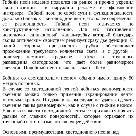
Гибкий неон недавно появился на рынке и прочно укрепил
свои позиции в наружной рекламе и оформлении
интерьера. Гибкий неон по своей сути и функциональности
довольно близок к светодиодной ленте,это более современная
ее разновидность. Гибкий неон отличается по
конструктивному исполнению. Для его изготовления
используют силиконовый канал-трубку, который благодаря
своим оптическим свойствам реализует сразу две функции. С
одной стороны, прозрачность трубки обеспечивает
прохождение требуемого количества света, а с другой –
полимер немного скрадывает эффект от точечного
размещения светодиодов, что даёт более равномерное
свечение. Подобный неон также называют «flex».
Бобины со светодиодным неоном обычно имеют длину 50
метров погонных.
В случае со светодиодной лентой добиться равномерности
свечения можно только применив экранирование ленты
матовым экраном. Но даже в таком случае не удается сделать
свечение таким равномерным, как в случае с гибким неоном.
Еще из-за яркости светодиодной ленты ее приходится прятать
дальше от гладких поверхностей, которые отражают их
точечный свет и оказывают слепящее действие.
Основными преимуществами светодиодного неона над