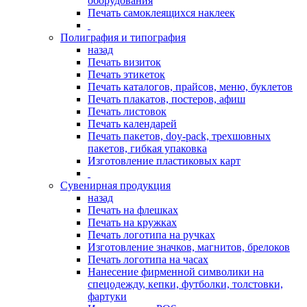
оборудования
Печать самоклеящихся наклеек
Полиграфия и типография
назад
Печать визиток
Печать этикеток
Печать каталогов, прайсов, меню, буклетов
Печать плакатов, постеров, афиш
Печать листовок
Печать календарей
Печать пакетов, doy-pack, трехшовных
пакетов, гибкая упаковка
Изготовление пластиковых карт
Сувенирная продукция
назад
Печать на флешках
Печать на кружках
Печать логотипа на ручках
Изготовление значков, магнитов, брелоков
Печать логотипа на часах
Нанесение фирменной символики на
спецодежду, кепки, футболки, толстовки,
фартуки